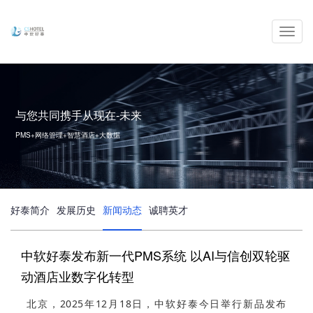
Toggl
navig
与您共同携手从现在-未来
PMS+网络管理+智慧酒店+大数据
好泰简介
发展历史
新闻动态
诚聘英才
中软好泰发布新一代PMS系统 以AI与信创双轮驱
动酒店业数字化转型
北京，2025年12月18日，中软好泰今日举行新品发布