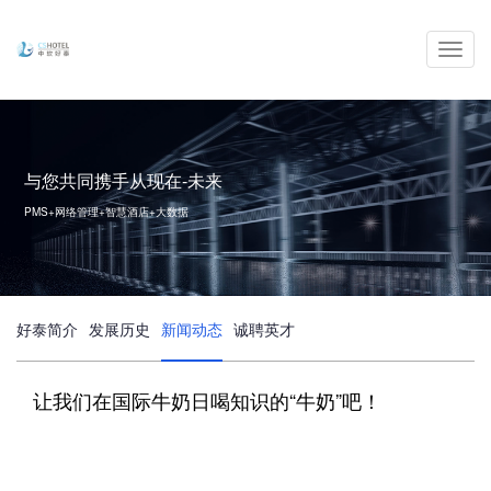
Toggl
navig
与您共同携手从现在-未来
PMS+网络管理+智慧酒店+大数据
好泰简介
发展历史
新闻动态
诚聘英才
让我们在国际牛奶日喝知识的“牛奶”吧！